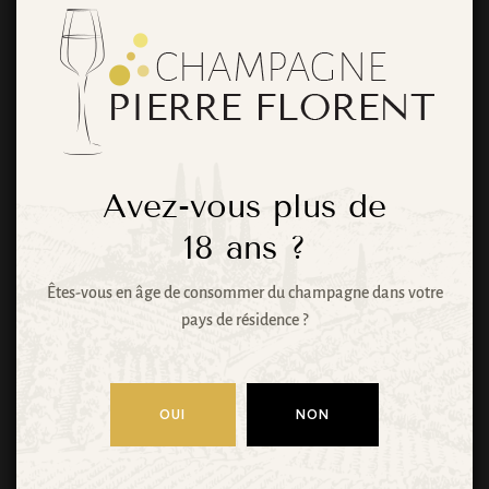
De grandes
choses se
profilent à
Avez-vous plus de
l’horizon
18
ans ?
Êtes-vous en âge de consommer du champagne dans votre
pays de résidence ?
Quelque chose d’énorme se prépare ! Notre
boutique est en chantier et sera bientôt lancée !
OUI
NON