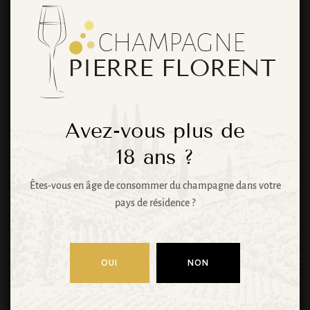
De grandes
choses se
profilent à
Avez-vous plus de
l’horizon
18
ans ?
Êtes-vous en âge de consommer du champagne dans votre
pays de résidence ?
Quelque chose d’énorme se prépare ! Notre
boutique est en chantier et sera bientôt lancée !
OUI
NON