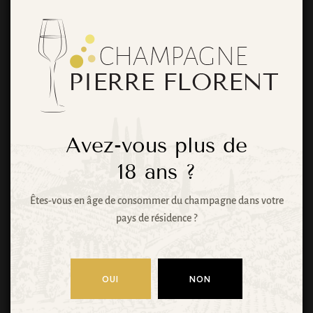
De grandes
choses se
profilent à
Avez-vous plus de
18
ans ?
l’horizon
Êtes-vous en âge de consommer du champagne dans votre
pays de résidence ?
Quelque chose d’énorme se prépare ! Notre
boutique est en chantier et sera bientôt lancée !
OUI
NON