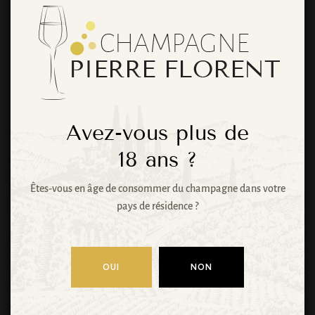
De grandes
choses se
profilent à
Avez-vous plus de
l’horizon
18
ans ?
Êtes-vous en âge de consommer du champagne dans votre
pays de résidence ?
Quelque chose d’énorme se prépare ! Notre
boutique est en chantier et sera bientôt lancée !
OUI
NON