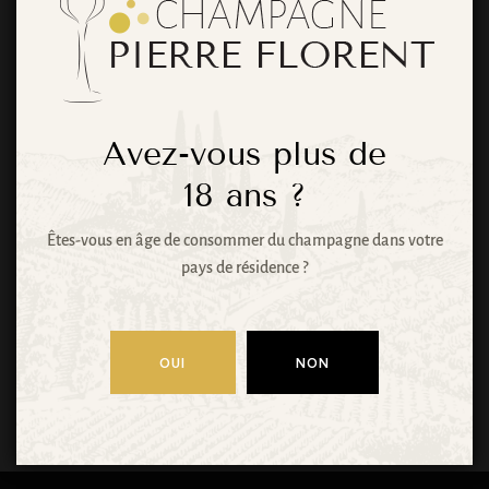
choses se
profilent à
l’horizon
Avez-vous plus de
18
ans ?
Êtes-vous en âge de consommer du champagne dans votre
Quelque chose d’énorme se prépare ! Notre
pays de résidence ?
boutique est en chantier et sera bientôt lancée !
OUI
NON