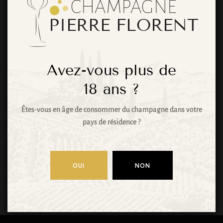
choses se
profilent à
l’horizon
Avez-vous plus de
18
ans ?
Êtes-vous en âge de consommer du champagne dans votre
Quelque chose d’énorme se prépare ! Notre
pays de résidence ?
boutique est en chantier et sera bientôt lancée !
OUI
NON