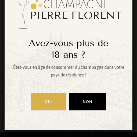
choses se
profilent à
l’horizon
Avez-vous plus de
18
ans ?
Êtes-vous en âge de consommer du champagne dans votre
Quelque chose d’énorme se prépare ! Notre
pays de résidence ?
boutique est en chantier et sera bientôt lancée !
OUI
NON