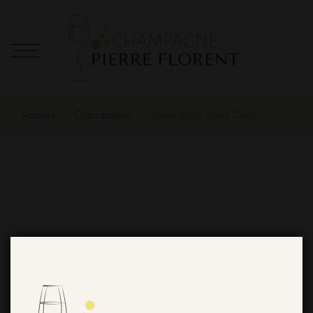
Accueil
Champagne
Synergistic Wool Coat
De grandes