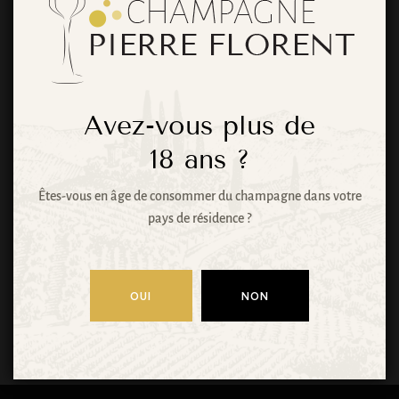
choses se
profilent à
l’horizon
Avez-vous plus de
18
ans ?
Êtes-vous en âge de consommer du champagne dans votre
Quelque chose d’énorme se prépare ! Notre
pays de résidence ?
boutique est en chantier et sera bientôt lancée !
OUI
NON