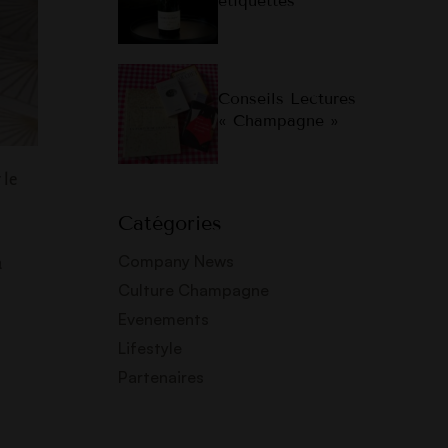
étiquettes
Conseils Lectures
« Champagne »
 le
Catégories
Company News
a
Culture Champagne
Evenements
Lifestyle
Partenaires