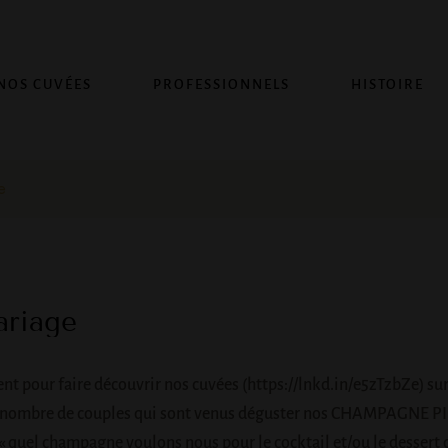
NOS CUVÉES
PROFESSIONNELS
HISTOIRE
e
ariage
nt pour faire découvrir nos cuvées (https://lnkd.in/e5zTzbZe) sur
n nombre de couples qui sont venus déguster nos CHAMPAGNE P
 quel champagne voulons nous pour le cocktail et/ou le dessert 