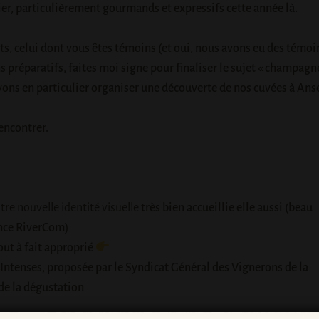
r, particulièrement gourmands et expressifs cette année là.
nts, celui dont vous êtes témoins (et oui, nous avons eu des témoi
s préparatifs, faites moi signe pour finaliser le sujet « champagne
ns en particulier organiser une découverte de nos cuvées à Ans
encontrer.
tre nouvelle identité visuelle
très bien accueillie elle aussi (beau
nce RiverCom
)
ut à fait approprié
, Intenses, proposée par le
Syndicat Général des Vignerons de la
de la dégustation