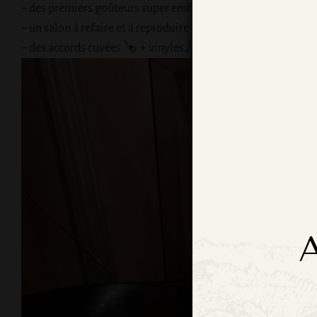
– des premiers goûteurs super emballés par notre nouvelle 
– un salon à refaire et à reproduire à d’autres endroits sous
– des accords cuvées
+ vinyles
à continuer