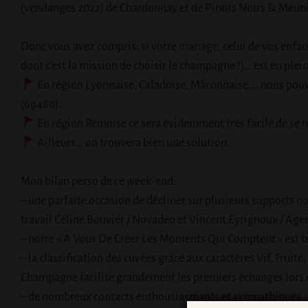
(vendanges 2022) de Chardonnay et de Pinots Noirs & Meunie
Donc vous avez compris: si votre
mariage
, celui de vos enfa
dont c’est la mission de choisir le champagne !)… est en plein
En région Lyonnaise, Caladoise, Mâconnaise,… nous pouvo
(69480).
En région Rémoise ce sera évidemment très facile de se r
Ailleurs… on trouvera bien une solution.
Mon bilan perso de ce week-end:
– une parfaite occasion de décliner sur plusieurs supports
no
travail
Céline Bouvier
/
Novadeo
et
Vincent Eyrignoux
/
Age
– notre « A Vous De Créer Les Moments Qui Comptent » est to
– la classification des cuvées grâce aux caractères Vif, Fruité
Champagne
facilite grandement les premiers échanges lors 
– de nombreux contacts enthousiasmants et sympathiques