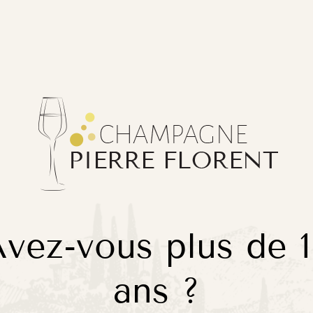
cuvée
 le même format
Avez-vous plus de
ans ?